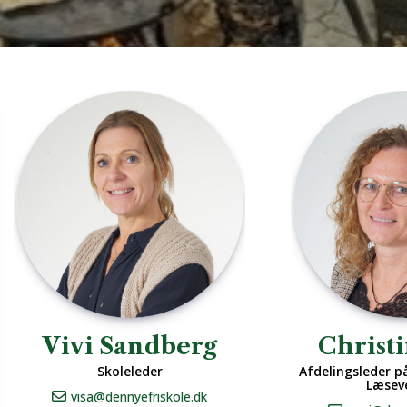
Vivi Sandberg
Christi
Skoleleder
Afdelingsleder p
Læseve
visa@dennyefriskole.dk