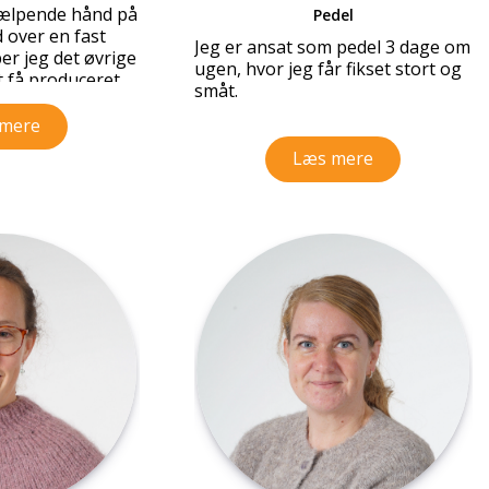
ejde med børn.
jælpende hånd på
Pedel
nteresseret i
 over en fast
Jeg er ansat som pedel 3 dage om
g drama og
r jeg det øvrige
ugen, hvor jeg får fikset stort og
at udvikle børn
 få produceret
småt.
isk. Børn er en
reative
gruppe at arbejde
erialer. Jeg har
mere
r at være med til
å vandet
Læs mere
l i jeres børns
t en
i ny og næ
ev og har to
a og Baltazar. Jeg
e fri, og når det
g gerne en god