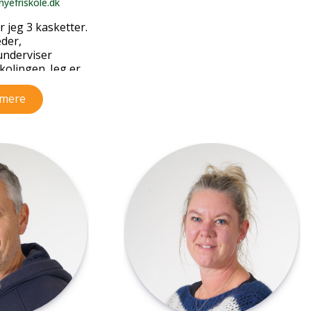
yefriskole.dk
 jeg 3 kasketter.
eder,
underviser
skolingen. Jeg er
dimensionelle
er to dage ikke
mere
 mig ikke.
evejleder
t omkring de
r også for
rvisning i dansk
ed underviserne.
et på Skårup
04 med
k, musik,
dskab og
Michael og
piger, Karen og