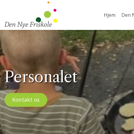
Gå
til
Hjem
Den N
hovedindhold
Personalet
Kontakt os