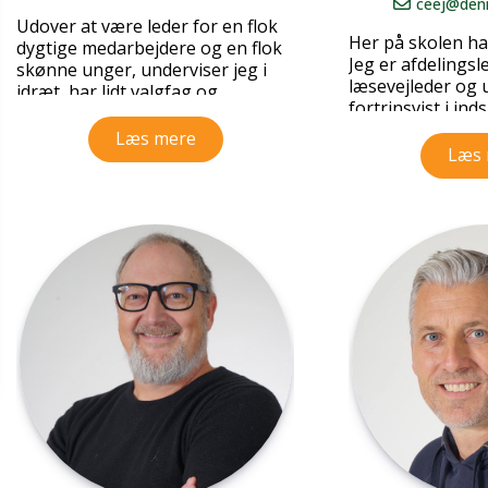
ceej@denn
Udover at være leder for en flok
Her på skolen har
dygtige medarbejdere og en flok
Jeg er afdelingsl
skønne unger, underviser jeg i
læsevejleder og 
idræt, har lidt valgfag og
fortrinsvist i ind
varetager støttetimer rundt
vild med mine 3-
omkring i klasserne.
Læs mere
opgaver, og her 
Læs 
ens, så jeg keder
Jeg er optaget af, hvordan et hold
af forskellige individer, bedst
Som skolens læs
muligt samarbejder og sparrer
varetager jeg al
omkring vores kerneopgave. Jeg
ordblinde og stå
brænder for skoleudvikling og
supplerende unde
for, hvordan vi gør det bedste i
samt sparring m
situationen, frem for “det vi
plejer”.
Jeg blev uddann
seminarium i 20
I fritiden løber og træner jeg en
linjefagene dans
hel masse og er generelt
kristendomskun
fascineret af at presse mig selv
engelsk.
fysisk og mentalt for at opnå et
givent mål. Jeg er elsker tabeller
Jeg er gift med 
og skemaer og er udpræget A-
sammen har vi 2 