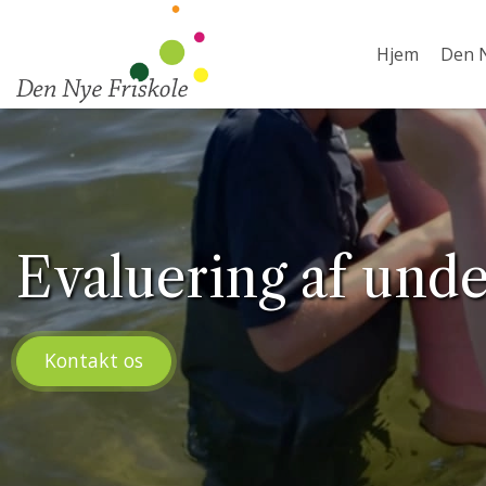
Gå
til
Hjem
Den N
hovedindhold
Evaluering af unde
Kontakt os