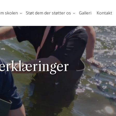
om skolen
Støt dem der støtter os
Galleri
Kontakt
serklæringer