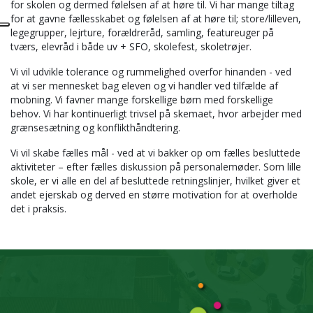
for skolen og dermed følelsen af at høre til. Vi har mange tiltag
for at gavne fællesskabet og følelsen af at høre til; store/lilleven,
legegrupper, lejrture, forældreråd, samling, featureuger på
tværs, elevråd i både uv + SFO, skolefest, skoletrøjer.
Vi vil udvikle tolerance og rummelighed overfor hinanden - ved
at vi ser mennesket bag eleven og vi handler ved tilfælde af
mobning. Vi favner mange forskellige børn med forskellige
behov. Vi har kontinuerligt trivsel på skemaet, hvor arbejder med
grænsesætning og konflikthåndtering.
Vi vil skabe fælles mål - ved at vi bakker op om fælles besluttede
aktiviteter – efter fælles diskussion på personalemøder. Som lille
skole, er vi alle en del af besluttede retningslinjer, hvilket giver et
andet ejerskab og derved en større motivation for at overholde
det i praksis.