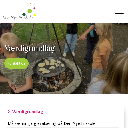
Gå
til
hovedindhold
Værdigrundlag
Kontakt os
Primær
Værdigrundlag
navigation
Målsætning og evaluering på Den Nye Friskole