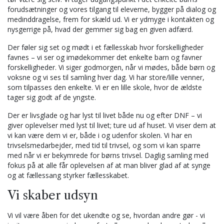
forudsætninger og vores tilgang til eleverne, bygger på dialog og
medinddragelse, frem for skæld ud. Vi er ydmyge i kontakten og
nysgerrige på, hvad der gemmer sig bag en given adfærd.
Der føler sig set og mødt i et fællesskab hvor forskelligheder
favnes – vi ser og imødekommer det enkelte barn og favner
forskelligheder. Vi siger godmorgen, når vi mødes, både børn og
voksne og vi ses til samling hver dag. Vi har store/lille venner,
som tilpasses den enkelte. Vi er en lille skole, hvor de ældste
tager sig godt af de yngste.
Der er livsglade og har lyst til livet både nu og efter DNF – vi
giver oplevelser med lyst til livet; ture ud af huset. Vi viser dem at
vi kan være dem vi er, både i og udenfor skolen. Vi har en
trivselsmedarbejder, med tid til trivsel, og som vi kan sparre
med når vi er bekymrede for børns trivsel. Daglig samling med
fokus på at alle får oplevelsen af at man bliver glad af at synge
og at fællessang styrker fællesskabet.
Vi skaber udsyn
Vi vil være åben for det ukendte og se, hvordan andre gør - vi