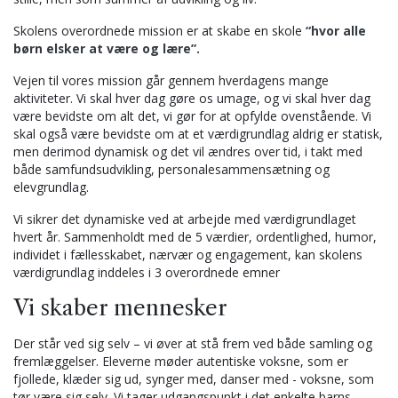
Skolens overordnede mission er at skabe en skole
“hvor alle
børn elsker at være og lære”.
Vejen til vores mission går gennem hverdagens mange
aktiviteter. Vi skal hver dag gøre os umage, og vi skal hver dag
være bevidste om alt det, vi gør for at opfylde ovenstående. Vi
skal også være bevidste om at et værdigrundlag aldrig er statisk,
men derimod dynamisk og det vil ændres over tid, i takt med
både samfundsudvikling, personalesammensætning og
elevgrundlag.
Vi sikrer det dynamiske ved at arbejde med værdigrundlaget
hvert år. Sammenholdt med de 5 værdier, ordentlighed, humor,
individet i fællesskabet, nærvær og engagement, kan skolens
værdigrundlag inddeles i 3 overordnede emner
Vi skaber mennesker
Der står ved sig selv – vi øver at stå frem ved både samling og
fremlæggelser. Eleverne møder autentiske voksne, som er
fjollede, klæder sig ud, synger med, danser med - voksne, som
tør være sig selv. Vi tager udgangspunkt i det enkelte barns