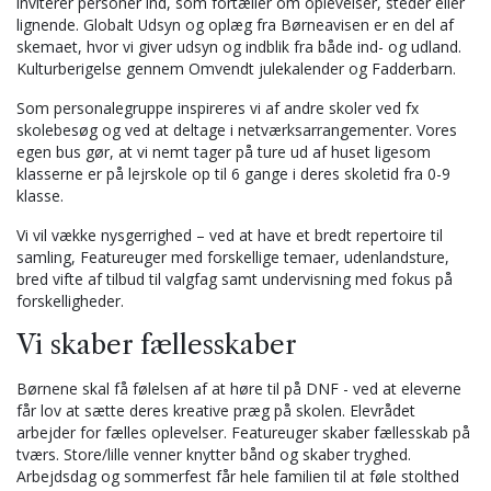
inviterer personer ind, som fortæller om oplevelser, steder eller
lignende. Globalt Udsyn og oplæg fra Børneavisen er en del af
skemaet, hvor vi giver udsyn og indblik fra både ind- og udland.
Kulturberigelse gennem Omvendt julekalender og Fadderbarn.
Som personalegruppe inspireres vi af andre skoler ved fx
skolebesøg og ved at deltage i netværksarrangementer. Vores
egen bus gør, at vi nemt tager på ture ud af huset ligesom
klasserne er på lejrskole op til 6 gange i deres skoletid fra 0-9
klasse.
Vi vil vække nysgerrighed – ved at have et bredt repertoire til
samling, Featureuger med forskellige temaer, udenlandsture,
bred vifte af tilbud til valgfag samt undervisning med fokus på
forskelligheder.
Vi skaber fællesskaber
Børnene skal få følelsen af at høre til på DNF - ved at eleverne
får lov at sætte deres kreative præg på skolen. Elevrådet
arbejder for fælles oplevelser. Featureuger skaber fællesskab på
tværs. Store/lille venner knytter bånd og skaber tryghed.
Arbejdsdag og sommerfest får hele familien til at føle stolthed