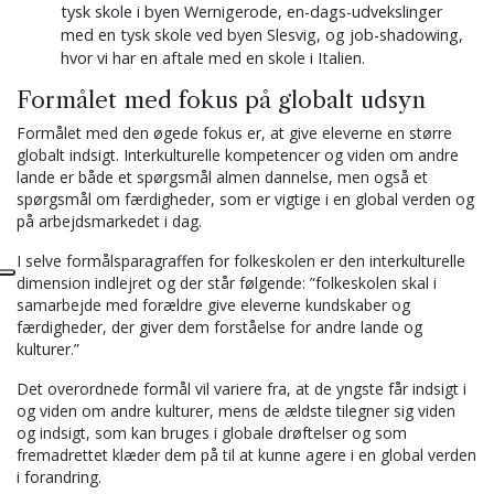
tysk skole i byen Wernigerode, en-dags-udvekslinger
med en tysk skole ved byen Slesvig, og job-shadowing,
hvor vi har en aftale med en skole i Italien.
Formålet med fokus på globalt udsyn
Formålet med den øgede fokus er, at give eleverne en større
globalt indsigt. Interkulturelle kompetencer og viden om andre
lande er både et spørgsmål almen dannelse, men også et
spørgsmål om færdigheder, som er vigtige i en global verden og
på arbejdsmarkedet i dag.
I selve formålsparagraffen for folkeskolen er den interkulturelle
dimension indlejret og der står følgende: ”folkeskolen skal i
samarbejde med forældre give eleverne kundskaber og
færdigheder, der giver dem forståelse for andre lande og
kulturer.”
Det overordnede formål vil variere fra, at de yngste får indsigt i
og viden om andre kulturer, mens de ældste tilegner sig viden
og indsigt, som kan bruges i globale drøftelser og som
fremadrettet klæder dem på til at kunne agere i en global verden
i forandring.