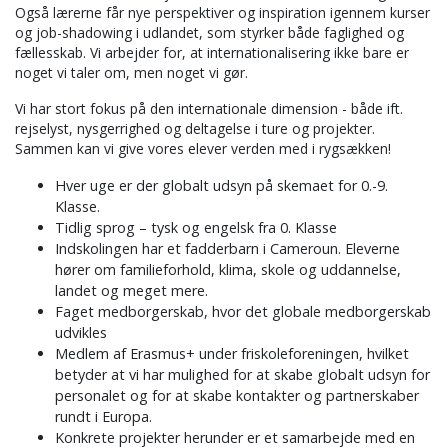
Også lærerne får nye perspektiver og inspiration igennem kurser
og job-shadowing i udlandet, som styrker både faglighed og
fællesskab. Vi arbejder for, at internationalisering ikke bare er
noget vi taler om, men noget vi gør.
Vi har stort fokus på den internationale dimension - både ift.
rejselyst, nysgerrighed og deltagelse i ture og projekter.
Sammen kan vi give vores elever verden med i rygsækken!
Hver uge er der globalt udsyn på skemaet for 0.-9.
Klasse.
Tidlig sprog – tysk og engelsk fra 0. Klasse
Indskolingen har et fadderbarn i Cameroun. Eleverne
hører om familieforhold, klima, skole og uddannelse,
landet og meget mere.
Faget medborgerskab, hvor det globale medborgerskab
udvikles
Medlem af Erasmus+ under friskoleforeningen, hvilket
betyder at vi har mulighed for at skabe globalt udsyn for
personalet og for at skabe kontakter og partnerskaber
rundt i Europa.
Konkrete projekter herunder er et samarbejde med en