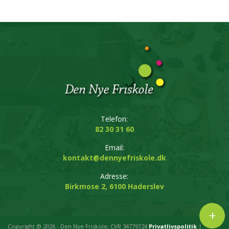
Telefon:
82 30 31 60
Email:
kontakt@dennyefriskole.dk
Adresse:
Birkmose 2,
6100 Haderslev
+
Copyright © 2026 - Den Nye Friskole
, CVR 34779724
Privatlivspolitik
|