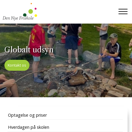
Gå
til
hovedindhold
Globalt udsyn
Kontakt os
Primær
Optagelse og priser
navigation
Hverdagen på skolen